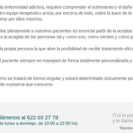
la enfermedad adictiva, requiere comprender el sufrimiento y el daño p
stro equipo terapéutico actúa, por encima de todo, sobre la base de
onar por ellos mismos.
litar plenamente a nuestros pacientes es esencial partir de la acepta
ca la acogida de las personas tal y como son, como sienten y cómo pi
a propia persona la que abre la posibilidad de recibir tratamiento efica
del paciente siempre se manejará de forma totalmente personalizada y
rmo se tratará de forma singular y estará determinado únicamente por
po de sustancia que consume.
O si lo p
lámenos al 622 03 27 78
y le llam
De lunes a domingo, de 10:00 a 22:00 hs)
Nombr