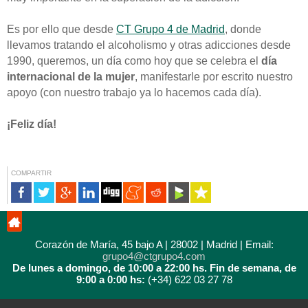
Es por ello que desde
CT Grupo 4 de Madrid
, donde
llevamos tratando el alcoholismo y otras adicciones desde
1990, queremos, un día como hoy que se celebra el
día
internacional de la mujer
, manifestarle por escrito nuestro
apoyo (con nuestro trabajo ya lo hacemos cada día).
¡Feliz día!
COMPARTIR
Corazón de María, 45 bajo A | 28002 | Madrid | Email:
grupo4@ctgrupo4.com
De lunes a domingo, de 10:00 a 22:00 hs.
Fin de semana, de
9:00 a 0:00 hs:
(+34) 622 03 27 78