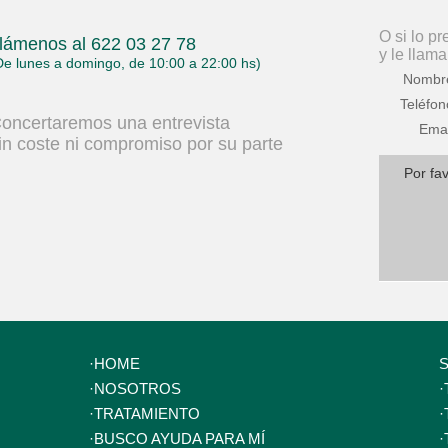
O si lo p
lámenos al 622 03 27 78
y le llam
De lunes a domingo, de 10:00 a 22:00 hs)
Nombr
Teléfon
oncertaremos una entrevista
Emai
in coste ni compromiso por su parte
Por fav
·
HOME
·
NOSOTROS
·
·
TRATAMIENTO
·
·
BUSCO AYUDA PARA MÍ
·