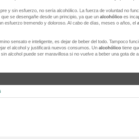
pre y sin esfuerzo, no sería alcohólico. La fuerza de voluntad no fun
o que se desengañe desde un principio, ya que un
alcohólico
es inca
n esfuerzo tremendo y doloroso. Al cabo de días, meses o años, el
.
mino sensato e inteligente, es dejar de beber del todo. Tampoco funci
ejar el alcohol y justificará nuevos consumos. Un
alcohólico
tiene que
sin alcohol puede ser maravillosa si no vuelve a beber una gota de a
s