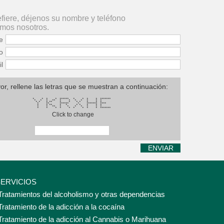
refiere, déjenos su nombre y teléfono
amos nosotros.
e
o
l
or, rellene las letras que se muestran a continuación:
* * * * ****** * * * * *******
* * * ** * * * * * * *
* * * ** * * * * * * *
* ** ****** * ******* ****
* * ** * * * * * * *
* * ** * * * * * * *
* * * * * * * * * *******
Click to change
SERVICIOS
Tratamientos del alcoholismo y otras dependencias
Tratamiento de la adicción a la cocaína
Tratamiento de la adicción al Cannabis o Marihuana